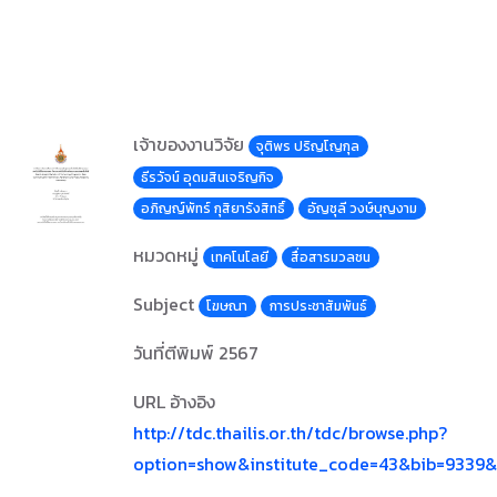
เจ้าของงานวิจัย
จุติพร ปริญโญกุล
ธีรวัจน์ อุดมสินเจริญกิจ
อภิญญ์พัทร์ กุสิยารังสิทธิ์
อัญชุลี วงษ์บุญงาม
หมวดหมู่
เทคโนโลยี
สื่อสารมวลชน
Subject
โฆษณา
การประชาสัมพันธ์
วันที่ตีพิมพ์
2567
URL อ้างอิง
http://tdc.thailis.or.th/tdc/browse.php?
option=show&institute_code=43&bib=9339&