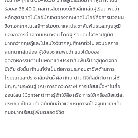
(จันทร์-ศุกร์ 8.00-16.30 น.) อยู่ในระดับมากที่สุด คิดเป็น
ร้อยละ 36.40 2. ผลการสัมภาษณ์เชิงลึกกลุ่มผู้เรียน พบว่า
หลักสูตรเทคโนโลยีบัณฑิตของคณะเทคโนโลยีสื่อสารมวลชน
วิชาเอกเทคโนโลยีการโฆษณาและประชาสัมพันธ์และคุณวุฒิ
ของอาจารย์มีความเหมาะสม โดยผู้เรียนสนใจวิชาปฏิบัติ
มากกว่าทฤษฎีและไม่สนใจวิชากลุ่มศึกษาทั่วไป ส่วนผลการ
สนทนากลุ่มย่อย ผู้เชี่ยวชาญพบว่า แนวโน้มของ
อุตสาหกรรมด้านโฆษณาและประชาสัมพันธ์เข้าสู่ยุคดิจิทัล
มีเดีย ดังนั้น ทักษะที่จำเป็นต่อการประกอบอาชีพด้านการ
โฆษณาและประชาสัมพันธ์ คือ ทักษะด้านดิจิทัลมีเดีย การใช้
ปัญญาประดิษฐ์ (AI) การคิดวิเคราะห์ การเขียนเนื้อหาในสื่อ
ออนไลน์ (Content) การรู้จักใช้สื่อ หรือ การใช้เครื่องมือแต่ละ
ประเภท เป็นคนทันสมัยทันข่าวและเหตุการณ์ปัจจุบัน และเป็น
คนอยากเรียนรู้เพิ่มตลอดชีวิต