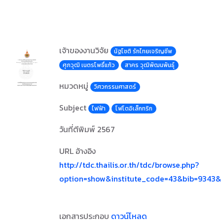
เจ้าของงานวิจัย
นัฐโชติ รักไทยเจริญชีพ
ศุภวุฒิ เนตรโพธิ์แก้ว
สาคร วุฒิพัฒนพันธุ์
หมวดหมู่
วิศวกรรมศาสตร์
Subject
ไฟฟ้า
โฟโตอิเล็กทริก
วันที่ตีพิมพ์
2567
URL อ้างอิง
http://tdc.thailis.or.th/tdc/browse.php?
option=show&institute_code=43&bib=9343&
เอกสารประกอบ
ดาวน์โหลด