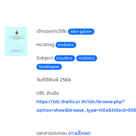
เจ้าของงานวิจัย
ลลิดา จูมโสดา
หมวดหมู่
การจัดการ
Subject
การบริหาร
การจัดการ
วิสาหกิจชุมชน
วันที่ตีพิมพ์
2566
URL อ้างอิง
https://tdc.thailis.or.th/tdc/browse.php?
option=show&browse_type=title&titleid=65
เอกสารประกอบ
ดาวน์โหลด