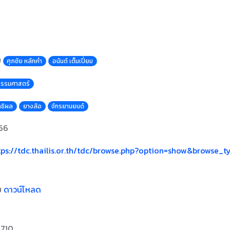
ย
ศุภชัย หลักคำ
อนันต์ เต็มเปี่ยม
กรรมศาสตร์
ทธิผล
ยางล้อ
จักรยานยนต์
66
tps://tdc.thailis.or.th/tdc/browse.php?option=show&browse_t
บ
ดาวน์โหลด
2710