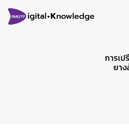
การเปร
ยาง