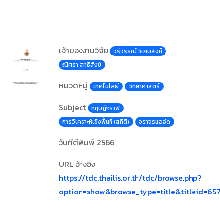
เจ้าของงานวิจัย
วรีวรรณ์ วิเศษสิงห์
ณิศรา สุทธิสังข์
หมวดหมู่
เทคโนโลยี
วิทยาศาสตร์
Subject
ทฤษฎีกราฟ
การวิเคราะห์เชิงพื้นที่ (สถิติ)
จราจรแออัด
วันที่ตีพิมพ์
2566
URL อ้างอิง
https://tdc.thailis.or.th/tdc/browse.php?
option=show&browse_type=title&titleid=65