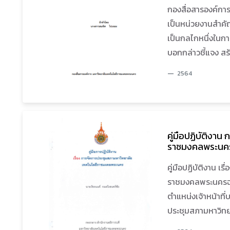
กองสื่อสารองค์กา
เป็นหน่วยงานสำคัญอ
เป็นกลไกหนึ่งในก
บอกกล่าวชี้แจง สร
ชี้แจง เผยแพร่นโ
2564
งานวิจัย นวัตกร
ของมหาวิทยาลัยฯ 
เพื่อเป็นการสร้างคว
เลื่อมใส ศรัทธาขอ
คู่มือปฏิบัติงา
เป็นไปในทิศทางที่
ราชมงคลพระนค
นำมาซึ่งความสำเร็
คุณภาพของมหาวิท
คู่มือปฏิบัติงาน 
ราชมงคลพระนครฉบับ
ตำแหน่งเจ้าหน้าที่
ประชุมสภามหาวิท
ไปปฏิบัติได้จริง 