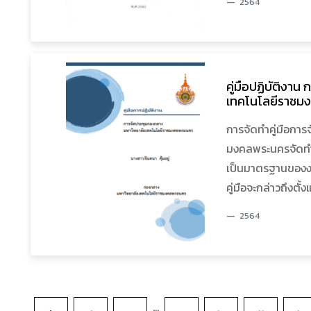
2564
งานแทนกันได้ โดยใน
กับการจัดการประชุ
ประชุม ระหว่างการ
เทคนิคต่างๆที่ใช
คู่มือปฏิบัติงา
แก้ไขปัญหาต่าง ๆ ท
เทคโนโลยีราชม
การจัดทำคู่มือกา
มงคลพระนครจัดทำขึ้
เป็นมาตรฐานของงา
คู่มือจะกล่าวถึงต
ประชุมการจัดทำระเบ
2564
จนถึงการจัดทำรา
มติที่ประชุม และแน
ประกอบ และใช้เป็น
ขั้นตอนอย่างเป็น
...