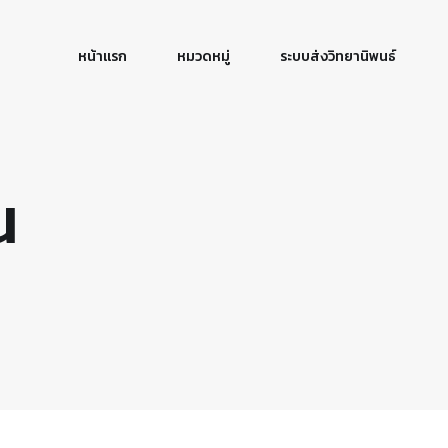
หน้าแรก
หมวดหมู่
ระบบส่งวิทยานิพนธ์
น