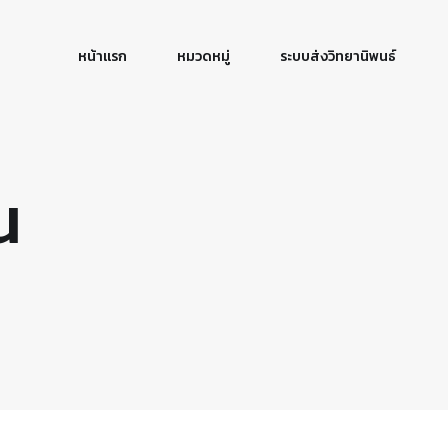
หน้าแรก
หมวดหมู่
ระบบส่งวิทยานิพนธ์
น