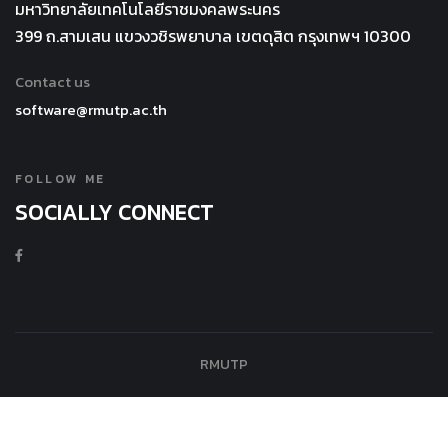
เลือกเล่นเกม
มหาวิทยาลัยเทคโนโลยีราชมงคลพระนคร
ข้อมูลใช้ค่า
ผลิตภัณฑ์
เพื่อความ
399 ถ.สามเสน แขวงวชิรพยาบาล เขตดุสิต กรุงเทพฯ 10300
เฉลี่ย ค่าร้อยละ
ต้นแบบ 3 กลุ่ม
สนุกสนาน
และค่าส่วน
คือ กลุ่มเสื้อผ้า
Contact us
เพลิดเพลิน
เบี่ยงเบน
สตรี เครื่อง
software@rmutp.ac.th
จำนวน 46 คน
มาตรฐาน (SD)
ประกอบการ
คิดเป็นร้อยละ
แปลผลในรูป
แต่งกาย และ
92.00 กลุ่ม
ความเรียง ผล
FOLLOW ME
ผลงาน
ตัวอย่างส่วน
การวิจัยพบว่า
SOCIALLY CONNECT
จิตรกรรม ด้วย
ใหญ่ไม่รู้จัก
ประชาชนใน
นวัตกรรมศิลปะ
คณะ
ชุมชนตำบลลำ
และเทคโนโลยี
อุตสาหกรรม
บัวลอย อำเภอ
กลุ่มผลิตภัณฑ์
สิ่งทอและ
ปากพลี จังหวัด
แฟชั่นไลฟ์
ออกแบบแฟชั่น
นครนายก มี
สไตล์ด้วยใช้ผ้า
RMUTP
จำนวน 43 คน
ความคิดเห็น
ขาวม้าลายตา
คิดเป็นร้อยละ
กับผลิตภัณฑ์
โก้ 5 ประเภท
86.00 กลุ่ม
เดิมยังไม่ทัน
คือ หมวก