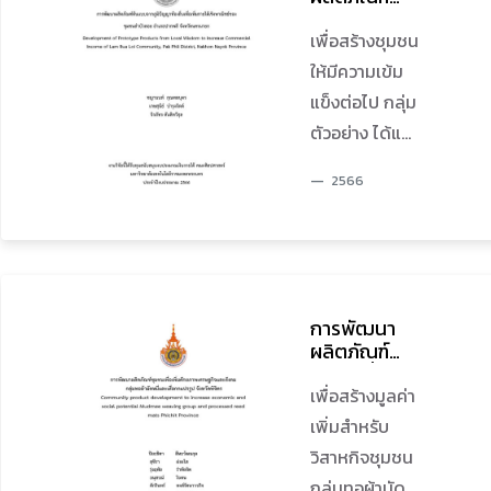
คณะ
ต้นแบบจาก
จังหวัด
อุตสาหกรรม
ภูมิปัญญา
เพื่อสร้างชุมชน
สุพรรณบุรี
ท้องถิ่นเพื่อ
สิ่งทอและ
ให้มีความเข้ม
เพื่อออกแบบ
เพิ่มรายได้เชิง
ออกแบบแฟชั่น
แข็งต่อไป กลุ่ม
พาณิชย์ของ
และสร้างสรรค์
ในการตัดสินใจ
ชุมชนลำ
ตัวอย่าง ได้แก่
ลวดลายสิ่งทอ
บัวลอย
เข้าศึกษาต่อใน
ประชาชนใน
ผลิตภัณฑ์จาก
อำเภอปากพลี
2566
ระดับชั้น
ตำบลลำ
จังหวัด
ผ้าทอพื้นถิ่น
ปริญญาตรี
นครนายก
บัวลอย อำเภอ
ด้วยทุน
เพื่อพัฒนารูป
ปากพลี จังหวัด
วัฒนธรรมร่วม
แบบเกมให้
นครนายก
สมัยผ่าน
สอดคล้องกับ
จำนวนกลุ่ม
การพัฒนา
กระบวนการ
ความต้องการ
ตัวอย่างใน
ผลิตภัณฑ์
ทางวิจัยเพื่อ
ชุมชนเพื่อเพิ่ม
ของนักเรียน
ชุมชนลำ
พัฒนา
ศักยภาพ
เพื่อสร้างมูลค่า
ระดับ
บัวลอย จำนวน
เศรษฐกิจและ
ผลิตภัณฑ์ด้วย
เพิ่มสำหรับ
มัธยมศึกษา
260 คน สุ่ม
สังคม กลุ่ม
ทุนวัฒนธรรม
วิสาหกิจชุมชน
ทอผ้ามัดหมี่
ตอนปลาย และ
อย่างง่ายตาม
จังหวัด
และเสื่อกก
กลุ่มทอผ้ามัด