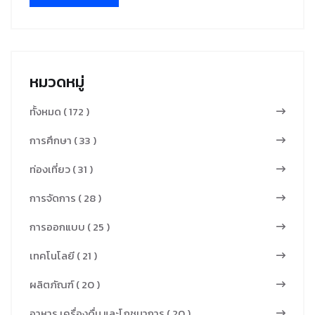
ทำการศึกษา
ผลิตภัณฑ์ให้
พาณิชย์ ชุด
พร้อมข้อเสนอ
ข้อมูลทั่วไปที่
เป็นอัตลักษณ์
โครงการวิจัยนี้
แนะ จากการทำ
เกี่ยวข้อง ช่วงที่
ของชุมชน
มีจำนวน 3
วิจัย เครื่องมือที่
2 พัฒนาและ
จำนวน 3 ท่าน
โครงการวิจัย
ใช้ในการเก็บ
หมวดหมู่
ออกแบบรูป
ผู้เชี่ยวชาญ
ย่อย ใช้วิธีการ
รวบรวมข้อมูล
แบบเกม 3D
ด้านการ
ทั้งหมด ( 172 )
วิจัย แบบผสม
ประกอบด้วย
เรื่อง ITFD
ออกแบบ
ผสาน คือ วิจัย
แบบสอบถาม
การศึกษา ( 33 )
RMUTP
ผลิตภัณฑ์จาก
เชิงพื้นที่และ
ความพึงพอใจ
HAPPY TOUR
เส้นใยพืช ผ้า
ท่องเที่ยว ( 31 )
วิจัยประยุกต์
กลุ่มเป้าหมาย
GAME และ
ทอจากเส้นใย
สามารถสรุปผล
วิเคราะห์ข้อมูล
การจัดการ ( 28 )
ช่วงที่ 3 ทำการ
พืช จำนวน 3
การวิจัยตาม
โดยใช้สถิติเชิง
ทดสอบกับกลุ่ม
ท่าน เพื่อ
การออกแบบ ( 25 )
วัตถุประสงค์ได้
พรรรณา การ
ตัวอย่างพร้อม
ประเมินความ
3 ข้อดังนี้ 1.
ศึกษาข้อมูล
เทคโนโลยี ( 21 )
ประเมินความ
เหมาะสมของ
การเสริมสร้าง
การผลิตเสื่อกก
พึงพอใจ กับ
รูปแบบในการ
ผลิตภัณฑ์ ( 20 )
ศักยภาพชุมชน
ของกลุ่ม
นักเรียนชั้น
ประยุกต์ เป็น
ด้วยทุน
วิสาหกิจชุมชน
อาหาร เครื่องดื่ม และโภชนาการ ( 20 )