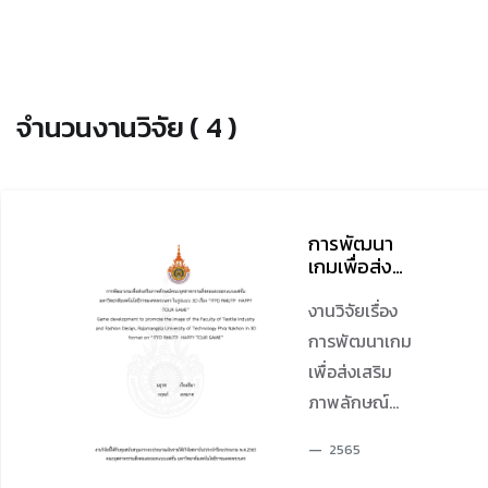
จำนวนงานวิจัย ( 4 )
การพัฒนา
เกมเพื่อส่ง
เสริมภาพ
ลักษณ์คณะ
งานวิจัยเรื่อง
อุตสาหกรรม
การพัฒนาเกม
สิ่งทอและ
เพื่อส่งเสริม
ออกแบบ
แฟชั่น
ภาพลักษณ์
มหาวิทยาลัย
คณะ
เทคโนโลยี
2565
อุตสาหกรรม
ราชมงคล