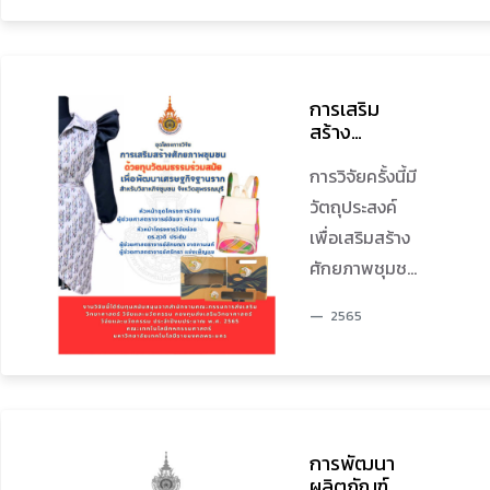
พระนคร ในรูป
สิ่งทอและ
แบบ 3D เรื่อง
ออกแบบแฟชั่น
“ITFD
มหาวิทยาลัย
RMUTP
HAPPY
เทคโนโลยีราช
การเสริม
TOUR
มงคลพระนคร
สร้าง
GAME”
ศักยภาพ
ในรูปแบบ 3D
ชุมชนด้วยทุน
การวิจัยครั้งนี้มี
เรื่อง “ITFD
วัฒนธรรม
วัตถุประสงค์
RMUTP
ร่วมสมัยเพื่อ
เพื่อเสริมสร้าง
พัฒนา
HAPPY TOUR
เศรษฐกิจ
ศักยภาพชุมชน
GAME” มี
ฐานราก
ด้วยทุน
วัตถุประสงค์
สำหรับ
2565
วัฒนธรรมร่วม
วิสาหกิจ
เพื่อส่งเสริม
ชุมชน จังหวัด
สมัย เพื่อ
ภาพลักษณ์และ
สุพรรณบุรี
พัฒนา
พัฒนารูปแบบ
เศรษฐกิจ
การแนะแนว
ฐานรากสำหรับ
การพัฒนา
การศึกษาของ
วิสาหกิจชุมชน
ผลิตภัณฑ์