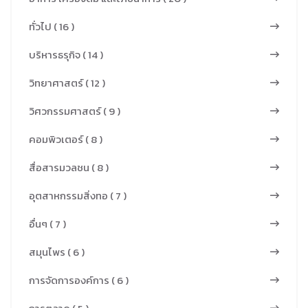
มัธยมศึกษา
ผลิตภัณฑ์ จาก
วัฒนธรรมร่วม
ทอผ้ามัดหมี่
ตอนปลาย
นั้นสร้าง
ทั่วไป ( 16 )
สมัยเพื่อ
และเสื่อกก
โรงเรียน
ต้นแบบแล้ว
พัฒนา
บริหารธรุกิจ ( 14 )
แปรรูป ตำบล
สามเสน
ประเมินผลวัด
เศรษฐกิจ
ห้วยแก้ว อำเภอ
วิทยาลัย จาก
วิทยาศาสตร์ ( 12 )
ระดับความคิด
ฐานรากสำหรับ
บึงนาราง
การคัดเลือก
เห็นของผู้
วิสาหกิจชุมชน
วิศวกรรมศาสตร์ ( 9 )
จังหวัดพิจิตร
แบบเจาะจง
บริโภคต่อ
จังหวัด
เป็นงาน
จำนวน 50 คน
คอมพิวเตอร์ ( 8 )
ผลิตภัณฑ์
สุพรรณบุรี ใน
หัตถกรรมพื้น
และทำการ
หัตถกรรม จาก
สื่อสารมวลชน ( 8 )
กระบวนการ
บ้านที่มี
วิเคราะห์ข้อมูล
เส้นใยพืชที่มีใน
วิจัยนี้นำทุน
เอกลักษณ์โดด
อุตสาหกรรมสิ่งทอ ( 7 )
เชิงปริมาณ 5
ท้องถิ่นนมา
วัฒนธรรมตาม
เด่น เฉพาะตัว
ด้านคือ ด้านผล
ผสมผสาน
อื่นๆ ( 7 )
อัตลักษณ์
ลวดลายบนเสื่อ
การวิเคราะห์
เส้นใยไหม
ชุมชนของ
กกมักใช้ศิลปะ
สมุนไพร ( 6 )
ข้อมูลทั่วไป
เส้นใยฝ้าย
จังหวัด
เรขาคณิตที่
ด้านผลการ
ผสมผสานให้
การจัดการองค์การ ( 6 )
สุพรรณบุรี
เรียบง่ายแต่
วิเคราะห์ข้อมูล
เกิดผลิตภัณฑ์
แบ่งออกเป็น 4
แฝงไปด้วย