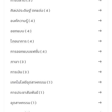
การตลาด ( 5 )
ด้านการรับรู้
ที่ทันสมัย
กลุ่ม คือ กลุ่ม
ความงดงาม
คณะ
สวยงามได้
ศิลปประดิษฐ์ ตกแต่ง ( 4 )
ศิลปะ กลุ่ม
สีสันที่ใช้มักเป็น
อุตสาหกรรม
มาตรฐาน
วัฒนธรรมอัต
สีธรรมชาติ
องค์ความรู้ ( 4 )
สิ่งทอและ
สามารถ
ลักษณ์ กลุ่ม
เป็นงาน
ออกแบบแฟชั่น
ออกแบบได้
ออกแบบ ( 4 )
ภูมิปัญญาอัต
หัตถกรรมที่
ด้านผลการ
ตรงกับความ
ลักษณ์ กลุ่มสิ่ง
โภชนาการ ( 4 )
สร้างรายได้ให้
วิเคราะห์ข้อมูล
ต้องการของ
ทอ และกลุ่ม
กับคนในชุมชน
ด้านความพึง
ท้องตลาด ผู้
การออกแบบแฟชั่น ( 4 )
บรรจุภัณฑ์ ใช้
บึงนาราง แต่
พอใจที่มีต่อเกม
บริโภค ตรง
สัญญะของทุน
ภาษา ( 3 )
สถานการณ์
“ITFD RMUTP
ตามท้องตลาด
วัฒนธรรม
ปัจจุบัน เสื่อกก
HAPPY TOUR
การเงิน ( 3 )
และผู้ประกอบ
แสดงถึงความ
บึงนารางเผชิญ
GAME” ด้าน
การต้องการรับ
เทคโนโลยีอุตสาหกรรม ( 1 )
ร่วมสมัยและ
กับปัญหาหลาย
ผลการวิเคราะห์
ซื้อ การดำเนิน
เป็นอัตลักษณ์
ประการ เช่น
ข้อมูลด้านการ
การประชาสัมพันธ์ ( 1 )
การวิจัย
ชุมชน เพื่อ
วัตถุดิบในการ
พัฒนาเกม
เป็นการวิจัยเชิง
อุตสาหกรรม ( 1 )
เสริมสร้าง
ทอลดลง คนรุ่น
“ITFD RMUTP
คุณภาพและ
ศักยภาพ
ใหม่ไม่สนใจ