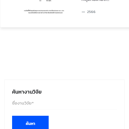
เพื่อประเมิน
ตาราง ยามาเน่
แปรรูป
สุพรรณบุรี
หมี่และเสื่อกก
ความพึงพอใจ
คณะผู้วิจัยได้
จังหวัดพิจิตร
2566
เพื่อเพิ่ม
แปรรูป ตำบล
ของนักเรียน
สอบถามให้ได้
ศักยภาพชุมชน
ห้วยแก้ว อำเภอ
ระดับ
มาซึ่งความ
และสมาชิก
บึงนาราง
มัธยมศึกษา
ต้องการของผู้
ชุมชนและ
จังหวัดพิจิตร
ตอนปลาย ที่มี
บริโภคและตรง
พัฒนา
สำหรับวิสาหกิจ
ต่อเกมตามแนว
ตามความ
เศรษฐกิจ
ชุมชนกลุ่มทอ
ความคิดของ
ต้องการของผู้
ฐานรากให้กับ
ผ้ามัดหมี่และ
“ITFD RMUTP
ประกอบการ
ผลิตภัณฑ์อย่าง
เสื่อกกแปรรูป
HAPPY TOUR
และท้องตลาด
ยั่งยืน และเพื่อ
ตำบลห้วยแก้ว
GAME” การ
แล้วประเมินรูป
เป็นแนวทาง
อำเภอบึงนาราง
ดำเนินงานวิจัย
ค้นหางานวิจัย
แบบผลิตภัณฑ์
เพิ่มมูลค่า
จังหวัดพิจิตร
ในครั้งนี้การ
ให้ได้มาตรฐาน
ผลิตภัณฑ์
จาก
วิจัยแบ่งวิธีการ
โดยปราชญ์
ชุมชน ด้วยทุน
แบบสอบถาม
ดำเนินงานได้ 3
ชาวบ้านที่ร่วม
วัฒนธรรมร่วม
กลุ่มเป้าหมาย
ช่วงคือ ช่วงที่ 1
แปรรูป
ค้นหา
สมัยสู่เชิง
จำนวน 30 คน