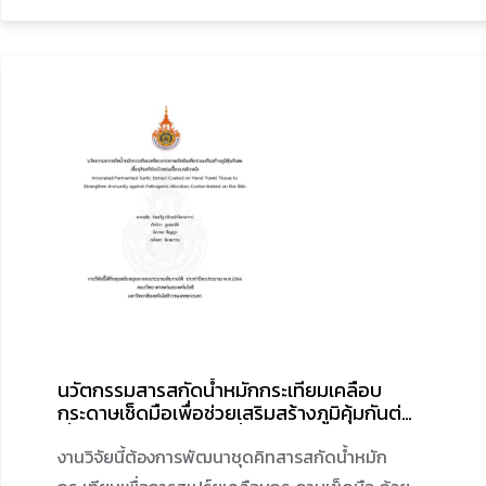
ใช้การศึกษา
เส้นทางการ
จราจรบริเวณ
สะพานพระราม
เจ็ดโดย
พิจารณาจาก
การแสดงความ
คล่องตัวของ
การจราจรด้วย
สีบน google
map ในช่วง
เวลา (07.00-
8.00 น.) และใช้
นวัตกรรมสารสกัดน้ำหมักกระเทียมเคลือบ
แนวคิดพื้นฐาน
กระดาษเช็ดมือเพื่อช่วยเสริมสร้างภูมิคุ้มกันต่อ
ของจุดและเส้น
เชื้อจุลินทรีย์ก่อโรคปนเปื้อนบนผิวหนัง
งานวิจัยนี้ต้องการพัฒนาชุดคิทสารสกัดน้ำหมัก
เพื่อสร้างกราฟ