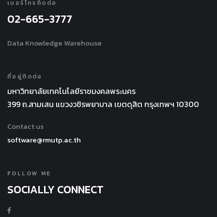
ลงตามความ
เบอร์โทรติดต่อ
อุณหภูมิ ความ
รุนแรงของ
02-665-3777
รุนแรงของ
กระบวนการ
กระบวนการ
Data Knowledge Warehouse
ทอร์รีแฟคชัน
ทอร์รีแฟคชัน
ค่าอุณหภูมิ
และพฤติกรรม
ความร้อน
การเกิดความ
ที่อยู่ติดต่อ
สูงสุด (HHV)
ร้อนด้วยตัวเอง
มหาวิทยาลัยเทคโนโลยีราชมงคลพระนคร
ของฟางข้าว
ซึ่งเป็น
399 ถ.สามเสน แขวงวชิรพยาบาล เขตดุสิต กรุงเทพฯ 10300
เพิ่มขึ้นจาก
ประโยชน์
16.55 MJ/kg
Contact us
สำหรับการ
ก่อนการทอร์รี
software@rmutp.ac.th
จัดการและ การ
แฟคชัน เป็นค่า
แปรรูปชีวมวล
ในช่วง 17.59
ที่ผ่านการทอร์รี
FOLLOW ME
ถึง 18.88
แฟคชันอย่าง
SOCIALLY CONNECT
MJ/kg ซึ่ง
ปลอดภัย
แสดงให้เห็นถึง