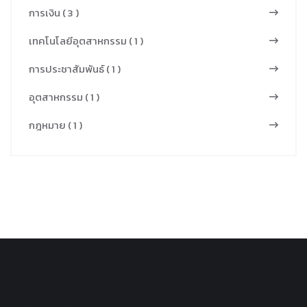
แสดงให้เห็นถึง
การเกิดความ
การเงิน ( 3 )
สาร อนินทรีย์ที่
ร้อนด้วยตัวเอง
เทคโนโลยีอุตสาหกรรม ( 1 )
เหลืออยู่มากขึ้น
อุณหภูมิทอร์รี
การวิเคราะห์
การประชาสัมพันธ์ ( 1 )
แฟคชันที่สูงขึ้น
องค์ประกอบ
จะเพิ่มแนวโน้ม
อุตสาหกรรม ( 1 )
ทางเคมีแสดง
ในการเกิด
ให้เห็นว่า
กฎหมาย ( 1 )
ปฏิกิริยา
ปริมาณ
ออกซิเดชัน
ไนโตรเจนคงที่
ทำให้ชีวมวลมี
ขณะที่ปริมาณ
ความเสี่ยงต่อ
คาร์บอนเพิ่ม
การเกิดความ
ขึ้นอย่างมีนัย
ร้อนด้วย ตัว
สำคัญเมื่อ
เองมากขึ้น งาน
ปริมาณ
วิจัยนี้แสดงให้
ไฮโดรเจนและ
เห็นถึงความ
ออกซิเจนลด
สัมพันธ์ระหว่าง