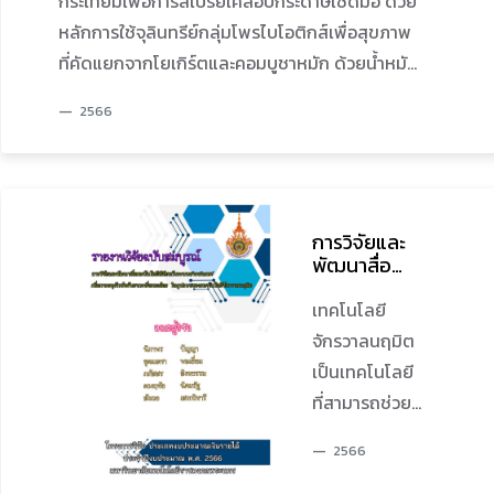
กระเทียมเพื่อการสเปร์ยเคลือบกระดาษเช็ดมือ ด้วย
เส้นทางการ
หลักการใช้จุลินทรีย์กลุ่มโพรไบโอติกส์เพื่อสุขภาพ
จราจรบริเวณ
ที่คัดแยกจากโยเกิร์ตและคอมบูชาหมัก ด้วยน้ำหมัก
สะพานพระราม
กระเทียมที่มีคุณสมบัติในการยับยั้งจุลินทรีย์ที่ก่อ
เจ็ด ผลการ
2566
โรคเมื่อสกัดด้วยเอทานอลร้อยละ 80 แล้วกำจัดเอ
วิจัยพบว่า ใน
ทานอลออกจนได้สารสกัดน้ำหมักกระเทียมและสาร
ช่วงเวลา
อินทรีย์ที่เกิดขึ้นในน้ำหมักกระเทียม มีประสิทธิภาพ
7.00-8.00 น.
ในการทำงานทั้งก่อนและหลังจากเคลือบบนกระดาษ
ถนนหน้า
การวิจัยและ
เช็ดมือ ในการยับยั้งจุลินทรีย์กลุ่มที่ก่อให้เกิดการ
พระจอมเกล้า
พัฒนาสื่อ
ติดเชื้อทางผิวหนัง ก่อให้เกิดท้องเสีย และกำจัดเชื้อ
พระนครเหนือ
เทคโนโลยีสี
ที่เป็นตัวบ่งบอกถึงความไม่สะอาด และก่อให้เกิด
เขียวกับระบบ
เทคโนโลยี
และถนนก่อน
สารสนเทศ
อาการไข้ในรูปของเชื้อที่ผสมกัน คือ เชื้อ
จักรวาลนฤมิต
ถึงแยกไฟ
เพื่อการ
Escherichia coli, Staphylococcus aureus และ
เป็นเทคโนโลยี
สัญญาณ
อนุรักษ์
Streptococcus faecalis โดยกระดาษเช็ดมือที่
ทรัพยากรสิ่ง
ที่สามารถช่วย
จราจรลอดใต้
แวดล้อม ใน
เคลือบด้วยสารสกัดกระเทียมหมักสามารถยับยั้ง
จำลองให้เราไป
สะพานพระราม
รูปแบบของ
2566
เชื้อก่อโรคทั้งสามชนิดได้ดี โดยส่งเสริมการลดลง
อยู่ในสถานที่
เจ็ดการจราจร
เทคโนโลยี