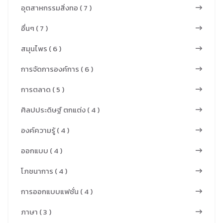
และการสูญเสีย
อุตสาหกรรมสิ่งทอ ( 7 )
ชี้ให้เห็นว่า
น้ำหนักของ
อุณหภูมิที่สูง
อื่นๆ ( 7 )
ฟาง ข้าว ในทาง
ขึ้นเพิ่มโอกาส
ตรงกันข้าม
สมุนไพร ( 6 )
ในการเกิด
ปริมาณสาร
ความร้อนด้วย
การจัดการองค์การ ( 6 )
ระเหยและ
ตัวเอง จึง
ความชื้นลดลง
การตลาด ( 5 )
แนะนำให้ใช้
ซึ่งสะท้อนถึง
อุณหภูมิต่ำกว่า
ศิลปประดิษฐ์ ตกแต่ง ( 4 )
คุณสมบัติ
120 °C เพื่อลด
พลังงานที่ดีขึ้น
องค์ความรู้ ( 4 )
ความเสี่ยงนี้
ของชีวมวลที่
นอกจากนี้การ
ออกแบบ ( 4 )
ผ่านการทอร์รี
ศึกษายังเน้นถึง
แฟคชัน
โภชนาการ ( 4 )
ความรุนแรง
ปริมาณเถ้าสูง
ของกระบวน
การออกแบบแฟชั่น ( 4 )
ขึ้นหลังจากการ
การทอร์รีแฟ
ทอร์รีแฟคชัน
ภาษา ( 3 )
คชันที่มีผลต่อ