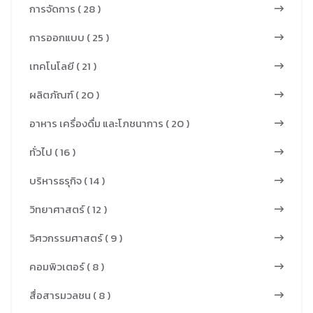
การวิจัยพบว่า
เสียน้ำหนักของ
การจัดการ ( 28 )
ออกซิเจน แต่ที่
ผลการประเมิน
ฟางข้าวได้
180 °C พบว่ามี
การออกแบบ ( 25 )
คุณภาพซึ่ง
อย่างมีนัย
การเพิ่มขึ้นของ
ประเมินโดยผู้
สำคัญ การ
เทคโนโลยี ( 21 )
น้ำหนักในระยะ
เชี่ยวชาญด้าน
วิเคราะห์ทาง
เริ่มต้นตาม
ผลิตภัณฑ์ ( 20 )
เนื้อหาและด้าน
กายภาพเผยให้
ด้วยการลดลง
สื่อ พบว่าสื่อ
พบว่าปริมาณ
อาหาร เครื่องดื่ม และโภชนาการ ( 20 )
อย่างมีนัย
เสมือนจริง วี
คาร์บอนคงที่
สำคัญ
ทั่วไป ( 16 )
อาร์ ด้านเนื้อหา
ของฟางข้าว
เนื่องจากการ
มีค่าเฉลี่ย 4.72
เพิ่มขึ้นหลัง
บริหารธรุกิจ ( 14 )
สลายตัวของ
และ ด้านสื่อและ
จากกระบวน
ออกซิเจน และ
วิทยาศาสตร์ ( 12 )
วิธีการนำเสนอ
การทอร์ รีแฟ
กระบวนการ
มีค่าเฉลี่ย 4.53
วิศวกรรมศาสตร์ ( 9 )
คชัน โดยมีค่า
ออกซิเดชัน
คุณภาพอยู่ใน
ระหว่าง 22.45%
ของคาร์บอน
คอมพิวเตอร์ ( 8 )
เกณฑ์ดีมาก
ถึง 28.48% ขึ้น
โดยตรง
สื่อสารมวลชน ( 8 )
อยู่กับอุณหภูมิ
ผลลัพธ์เหล่านี้