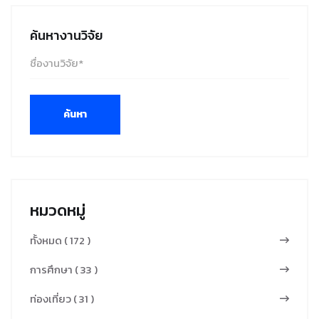
การใช้
คชันที่อุณหภูมิ
ระหว่าง
เทคโนโลยี
220 °C, 250
กระบวนการ
ค้นหางานวิจัย
เสมือนจริง
°C และ 280 °C
ออกซิเดชัน ทั้ง
Virtual
โดยตั้งเป้า
10% และ 30%
Reality (VR)
หมายการสูญ
ของการลดลง
ทำให้ผู้เรียน
เสีย น้ำหนักที่
ของน้ำหนักเริ่ม
ค้นหา
สามารถเรียนรู้
10%, 20% และ
ต้น ซึ่งบ่งชี้ถึง
เข้าสู่โลก
30% ของน้ำ
การเกิด
เสมือนจริงที่ผู้
หนักเริ่มต้น ผล
กระบวนการ
เรียนไม่
การศึกษาชี้ให้
ออกซิเดชันที่
สามารถทำได้
เห็นว่า การเพิ่ม
หมวดหมู่
น้อยมาก ใน
ในสภาพจริง
อุณหภูมิในการ
ขณะที่ 120 °C
อีกทั้งยัง
ทั้งหมด ( 172 )
ทอร์รีแฟคชัน
มีการเพิ่มขึ้น
เป็นการส่ง
ช่วยลดเวลาที่
การศึกษา ( 33 )
เล็กน้อยของน้ำ
เสริมการเรียนรู้
ต้องใช้ในการ
หนักซึ่งเกิดจาก
ท่องเที่ยว ( 31 )
ตลอดชีวิต ผล
บรรลุการสูญ
การดูดซับ