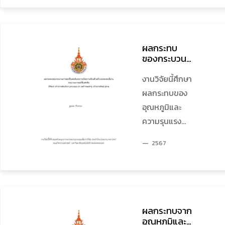
อย่างน้อยร้อยละ 50 ของจำนวนแบคทีเรียดังกล่าว
จักรวาล
ต่าง ๆ ได้แม้จะ
คล่องตัวช้ามาก
นฤมิต
ทั้งหมดด้วยวิธี Disk Agar Diffusion Method และ
นั่งอยู่กับที่
นอกจากนี้แยก
(MIC50 ในระยะเวลา 60 วัน) ทั้งยังส่งเสริมการ
ก็ตาม โดย
หน้า
เจริญเติบโตของกลุ่มจุลินทรีย์ที่มีประโยชน์หรือ
อาศัยการเชื่อม
พระจอมเกล้า
ผลกระทบ
โพรไบโอติกส์ ให้ยังคงอยู่ด้วยวิธี Serial Dilution
ต่อผ่านรูปแบบ
ของกระบวน
พระนครเหนือ
การทอร์รีแฟ
เมื่อนำกระดาษเช็ดมือดังกล่าวเก็บไว้ในภาชนะปิด
ต่าง ๆ เช่น
คล่องตัวช้า
คชันต่อการ
งานวิจัยนี้ศึกษา
แห้ง ไม่มีแสง สามารถเก็บที่อุณหภูมิห้องและที่
อินเทอร์เน็ต
ก่อนถึงแยก
เกิดความร้อน
ผลกระทบของ
อุณหภูมิเย็น 4oC ได้นานอย่างน้อย 60 วัน และนาน
อุปกรณ์ สมา
ด้วยตัวเอง
สัญญาณไฟ
อุณหภูมิและ
ของสนที่ผ่าน
มากกว่า 180 วัน ตามลำดับ ส่วนสารสกัดน้ำหมัก
ร์ทโฟน
จราจร การใช้
กระบวนการ
ความรุนแรง
กระเทียมที่ความเข้มข้นตั้งแต่ 20-200 mg/mL
แอปพลิเคชัน
เส้นทางการ
ทอร์รีแฟคชัน
ของกระบวน
สามารถเก็บรักษาที่อุณหภูมิห้องได้นานมากกว่า 6
และซอฟต์แวร์
จราจรในถนน
2567
การทอร์รีแฟค
เดือนหากน้ำหมักกระเทียมที่ได้มาจากการหมักใน
ถือเป็น
ช่วงเวลาก่อน
ชันต่อ
อาหารเหลวที่เติมนมสดร้อยละ 50 งานวิจัยที่ได้นี้ชี้
เทคโนโลยีใหม่
7.00 น. ทำให้
พฤติกรรมการ
ให้เห็นว่าชุดคิทสารสกัดน้ำหมักกระเทียมพร้อมการ
ที่กำลังปลุก
การขับขี่ยาน
เกิดความร้อน
ใช้งานเพื่อใช้ฉีดพ่นบนกระดาษเช็ดมือ มีศักยภาพ
กระแสเพื่อปู
พาหนะคล่องตัว
ด้วยตัวเองของ
ผลกระทบจาก
และสามารถพัฒนาในเชิงพาณิชย์ระดับอุตสาหกรรม
ทางไปสู่โลก
ได้ดี และช่วง
ไม้สนที่ผ่านการ
อุณหภูมิและ