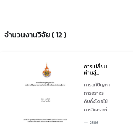
จำนวนงานวิจัย ( 12 )
การเปลี่ยน
ผ่านสู่
เศรษฐกิจ
เขียว: กรณี
การแก้ปัญหา
การแก้ปัญหา
การจราจร
การจราจร
คับคั่งโดยใช้
คับคั่งโดยใช้
การวิเคราะห์
การวิเคราะห์
เชิงทฤษฎี
เชิงทฤษฎีกราฟ
กราฟ
2566
การวิเคราะห์ผล